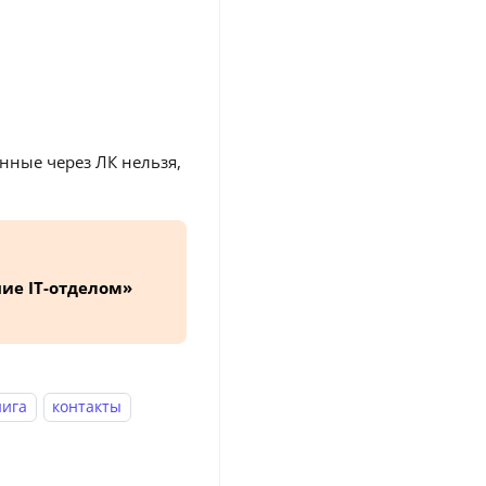
нные через ЛК нельзя,
ие IT-отделом»
нига
контакты