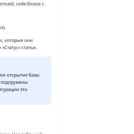
rmaid, code-блоки с
и).
и, которые они
 «Статус» статьи.
сли открытие базы
е подгружены
игурации эта