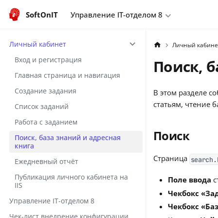
SoftOnIT
Управление IT-отделом 8
Личный кабинет
Личный кабине
Вход и регистрация
Поиск, б
Главная страница и навигация
Создание задания
В этом разделе с
статьям, чтение б
Список заданий
Работа с заданием
Поиск
Поиск, база знаний и адресная
книга
Страница
search.
Ежедневный отчёт
Публикация личного кабинета на
Поле ввода
с
IIS
Чекбокс «За
Управление IT-отделом 8
Чекбокс «Ба
Чек-лист внедрение конфигурации