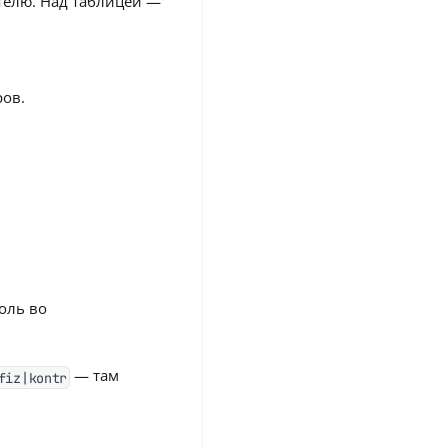
телю. Над таблицей —
ров.
оль во
— там
fiz|kontr