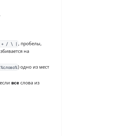
.
, пробелы,
 + / \ |
збивается на
) одно из мест
 %слово%
 если
все
слова из