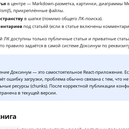
тья
в центре — Markdown-разметка, картинки, диаграммы Me
rismJS, прикреплённые файлы.
остранству
в шапке (помимо общего ЛК-поиска).
ментариев
под статьёй (если в статье включены комментари
й ЛК доступны только публичные статьи и приватные стать
то правило задаётся в самой системе Доксинум по реквизиту
ние Доксинум — это самостоятельное React-приложение. Е
ёт ошибку загрузки, проблема обычно связана с тем, что н
ьные ресурсы (chunks). После корректной публикации конф
транена в текущей версии.
книга