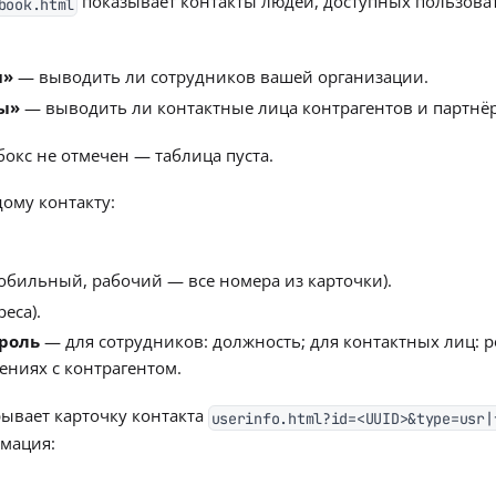
показывает контакты людей, доступных пользова
book.html
и»
— выводить ли сотрудников вашей организации.
ы»
— выводить ли контактные лица контрагентов и партнё
бокс не отмечен — таблица пуста.
дому контакту:
обильный, рабочий — все номера из карточки).
реса).
 роль
— для сотрудников: должность; для контактных лиц: р
ниях с контрагентом.
ывает карточку контакта
userinfo.html?id=<UUID>&type=usr|
мация: