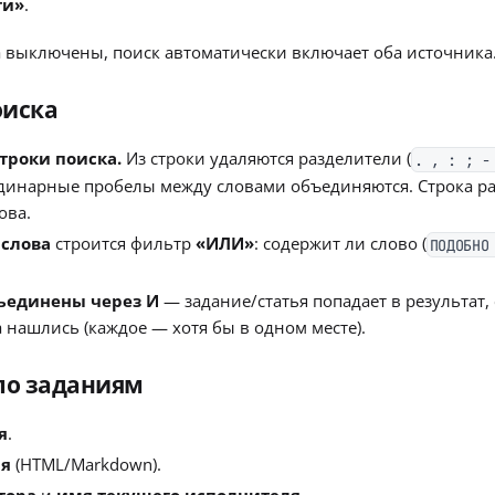
ти»
.
а выключены, поиск автоматически включает оба источника
оиска
троки поиска.
Из строки удаляются разделители (
. , : ; -
одинарные пробелы между словами объединяются. Строка ра
ова.
 слова
строится фильтр
«ИЛИ»
: содержит ли слово (
ПОДОБНО
бъединены через И
— задание/статья попадает в результат,
 нашлись (каждое — хотя бы в одном месте).
по заданиям
я
.
ия
(HTML/Markdown).
тора
и
имя текущего исполнителя
.