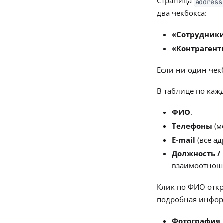
Страница
address
два чекбокса:
«Сотрудник
«Контрагент
Если ни один чек
В таблице по каж
ФИО
.
Телефоны
(м
E-mail
(все ад
Должность /
взаимоотноше
Клик по ФИО откр
подробная инфор
Фотография
.