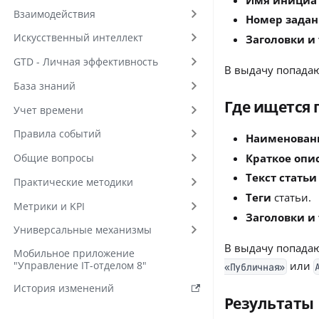
Взаимодействия
Номер зада
Искусственный интеллект
Заголовки и
GTD - Личная эффективность
В выдачу попада
База знаний
Где ищется 
Учет времени
Правила событий
Наименовани
Краткое опи
Общие вопросы
Текст статьи
Практические методики
Теги
статьи.
Метрики и KPI
Заголовки и
Универсальные механизмы
В выдачу попадаю
Мобильное приложение
или
"Управление IT-отделом 8"
«Публичная»
История изменений
Результаты