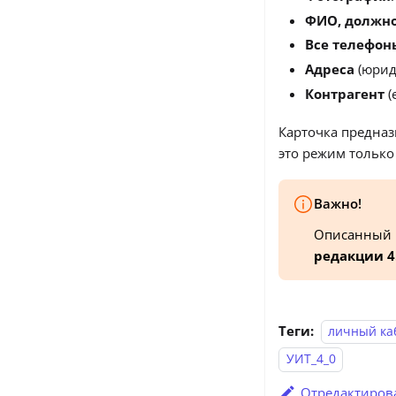
ФИО, должно
Все телефон
Адреса
(юрид
Контрагент
(
Карточка предназ
это режим только
Важно!
Описанный в
редакции 4
Теги:
личный ка
УИТ_4_0
Отредактирова