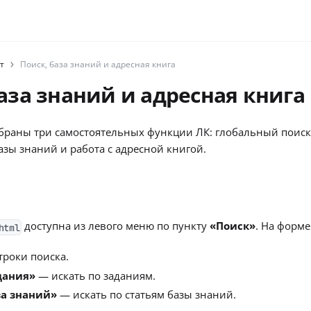
т
Поиск, база знаний и адресная книга
аза знаний и адресная книга
обраны три самостоятельных функции ЛК: глобальный поиск
азы знаний и работа с адресной книгой.
доступна из левого меню по пункту
«Поиск»
. На форме
html
троки поиска.
дания»
— искать по заданиям.
за знаний»
— искать по статьям базы знаний.