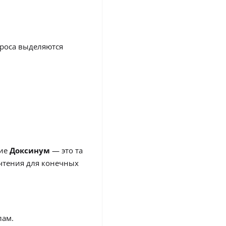
проса выделяются
ние
Доксинум
— это та
 чтения для конечных
лам.