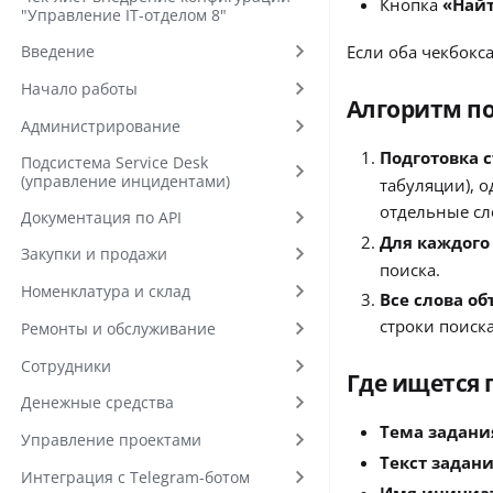
Кнопка
«Най
"Управление IT-отделом 8"
Если оба чекбокс
Введение
Начало работы
Алгоритм п
Администрирование
Подготовка с
Подсистема Service Desk
(управление инцидентами)
табуляции), 
отдельные сл
Документация по API
Для каждого
Закупки и продажи
поиска.
Номенклатура и склад
Все слова о
строки поиска
Ремонты и обслуживание
Сотрудники
Где ищется 
Денежные средства
Тема задани
Управление проектами
Текст задан
Интеграция с Telegram-ботом
Имя инициа