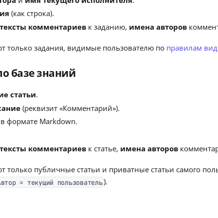
ния
(как строка).
 тексты комментариев
к заданию,
имена авторов
коммент
ют только задания, видимые пользователю по
правилам вид
по базе знаний
е статьи
.
сание
(реквизит «Комментарий»).
в формате Markdown.
 тексты комментариев
к статье,
имена авторов
комментар
т только публичные статьи и приватные статьи самого поль
).
Автор = текущий пользователь