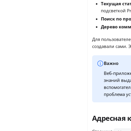
Текущая ста
подсветкой P
Поиск по пр
Дерево ком
Для пользователе
создавали сами. Э
Важно
Веб-приложе
знаний выда
вспомогател
проблема ус
Адресная 