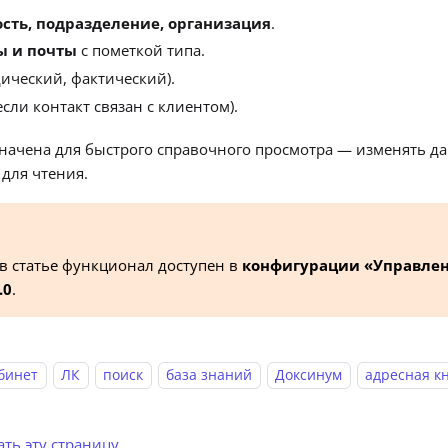
сть, подразделение, организация
.
ы и почты
с пометкой типа.
ический, фактический).
если контакт связан с клиентом).
начена для быстрого справочного просмотра — изменять да
 для чтения.
 статье функционал доступен в
конфигурации «Управлен
.0
.
бинет
ЛК
поиск
база знаний
Доксинум
адресная к
ть эту страницу