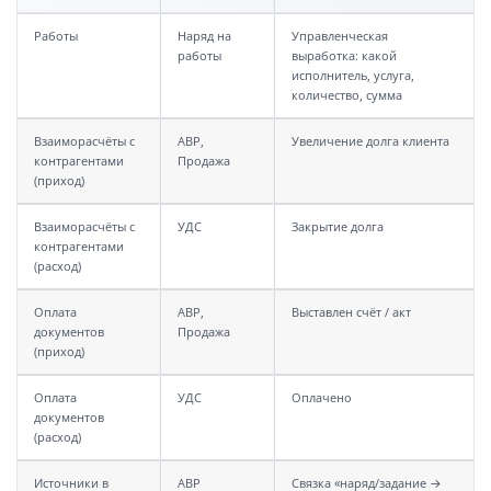
Работы
Наряд на
Управленческая
работы
выработка: какой
исполнитель, услуга,
количество, сумма
Взаиморасчёты с
АВР,
Увеличение долга клиента
контрагентами
Продажа
(приход)
Взаиморасчёты с
УДС
Закрытие долга
контрагентами
(расход)
Оплата
АВР,
Выставлен счёт / акт
документов
Продажа
(приход)
Оплата
УДС
Оплачено
документов
(расход)
Источники в
АВР
Связка «наряд/задание →