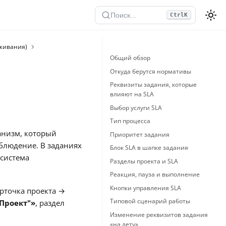
Поиск...
Ctrl
K
уживания)
Общий обзор
Откуда берутся нормативы
Реквизиты задания, которые
влияют на SLA
Выбор услуги SLA
Тип процесса
ханизм, который
Приоритет задания
облюдение. В заданиях
Блок SLA в шапке задания
 система
Разделы проекта и SLA
Реакция, пауза и выполнение
Кнопки управления SLA
арточка проекта →
Типовой сценарий работы
Проект"»
, раздел
Изменение реквизитов задания
«на лету»