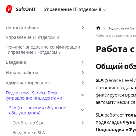
SoftOnIT
Управление IT-отделом 8
Личный кабинет
Подсистема Ser
Работа с заданиями п
Управление IT-отделом 8
Работа с
Чек-лист внедрение конфигурации
"Управление IT-отделом 8"
Введение
Общий об
Начало работы
SLA
(Service Leve
Администрирование
позволяет задава
Подсистема Service Desk
фиксируется врем
(управление инцидентами)
автоматически сл
SLA (соглашения об уровне
обслуживания)
SLA работает
толь
подвкладка
Функ
Отчёты по SLA
Подвкладка «Фу
Введение в SLA