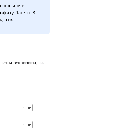
ночью или в
афику. Так что 8
, а не
лнены реквизиты, на