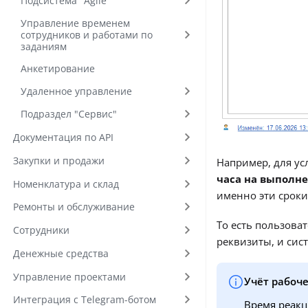
Подсистема "Agile"
Управление временем
сотрудников и работами по
заданиям
Анкетирование
Удаленное управление
Подраздел "Сервис"
Документация по API
Закупки и продажи
Например, для ус
часа на выполн
Номенклатура и склад
именно эти сроки
Ремонты и обслуживание
То есть пользова
Сотрудники
реквизиты, и сис
Денежные средства
Управление проектами
Учёт рабоч
Интеграция с Telegram-ботом
Время реакц