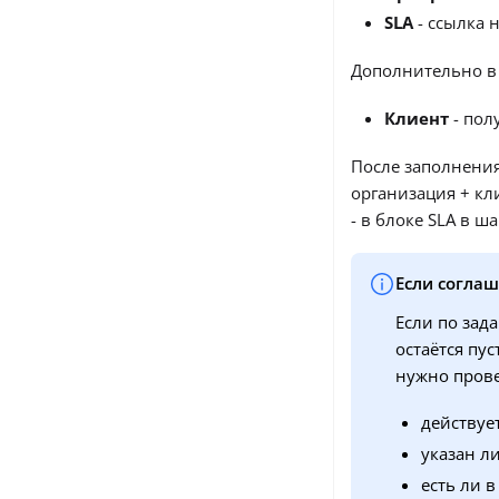
SLA
- ссылка 
Дополнительно в 
Клиент
- пол
После заполнения
организация + кли
- в блоке SLA в 
Если согла
Если по зад
остаётся пу
нужно прове
действует
указан л
есть ли 