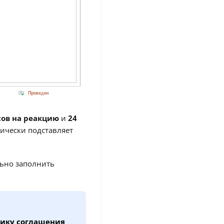
сов на реакцию
и
24
тически подставляет
льно заполнить
фику соглашения