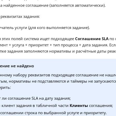
на найденное соглашение (заполняется автоматически).
реквизитах задания:
учатель услуги (для кого выполняется задание).
 этих полей система ищет подходящее
Соглашение SLA
по 
ент + услуга + приоритет + тип процесса + дата задания. Е
шапке задания заполняются нормативы и расчётные даты реа
шение не найдено
анному набору реквизитов подходящее соглашение не нашл
стым, нормативы не подставляются и таймеры не запускаются
рить:
 ли соглашение SLA на дату задания;
и клиент задания в табличной части
Клиенты
соглашения;
в соглашении строка по выбранной услуге и приоритету.