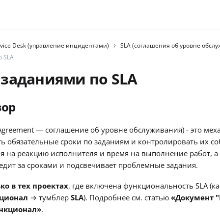
vice Desk (управление инцидентами)
SLA (соглашения об уровне обсл
о SLA
 заданиями по SLA
зор
l Agreement — соглашение об уровне обслуживания) - это ме
ть обязательные сроки по заданиям и контролировать их с
я на реакцию исполнителя и время на выполнение работ, а
едит за сроками и подсвечивает проблемные задания.
ко в тех проектах
, где включена функциональность SLA (к
ционал
→ тумблер
SLA
). Подробнее см. статью
«Документ "
нкционал»
.