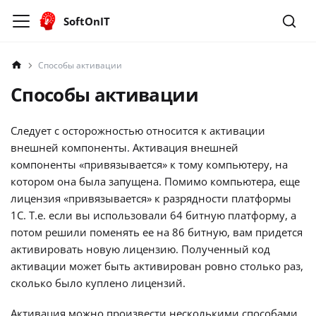
SoftOnIT
Способы активации
Способы активации
Следует с осторожностью относится к активации
внешней компоненты. Активация внешней
компоненты «привязывается» к тому компьютеру, на
котором она была запущена. Помимо компьютера, еще
лицензия «привязывается» к разрядности платформы
1С. Т.е. если вы использовали 64 битную платформу, а
потом решили поменять ее на 86 битную, вам придется
активировать новую лицензию. Полученный код
активации может быть активирован ровно столько раз,
сколько было куплено лицензий.
Активация можно произвести несколькими способами.