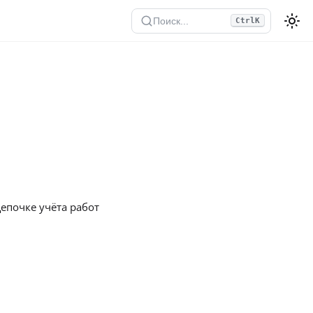
Поиск...
Ctrl
K
епочке учёта работ